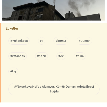
Etiketler
#Yüksekova
#il
#kömür
#Duman
#vatandaş
#şehir
#ev
#bina
#kış
#Yüksekova Nefes Alamıyor: Kömür Dumanı Adeta İlçeyi
Boğdu