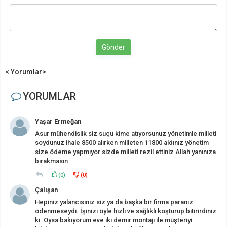
Gönder
< Yorumlar>
YORUMLAR
Yaşar Ermeğan
Asur mühendislik siz suçu kime atıyorsunuz yönetimle milleti
soydunuz ihale 8500 alırken milleten 11800 aldınız yönetim
size ödeme yapmıyor sizde milleti rezil ettiniz Allah yanınıza
bırakmasın
(
0
)
(
0
)
Çalışan
Hepiniz yalancısınız siz ya da başka bir firma paranız
ödenmeseydi. İşinizi öyle hızlı ve sağlıklı koşturup bitirirdiniz
ki. Oysa bakıyorum eve iki demir montajı ile müşteriyi