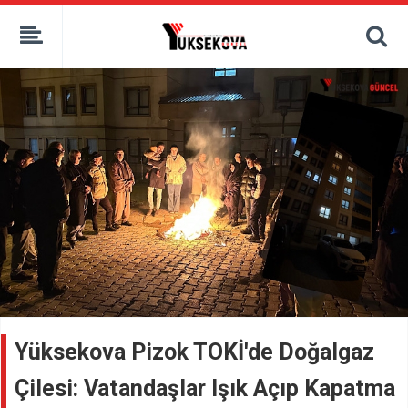
kaçak bahis
deneme bonusu
casino siteleri
canlı bahis siteleri
deneme bonusu veren siteler
bahis siteleri
porno izle
Yüksekova Pizok TOKİ'de Doğalgaz
Çilesi: Vatandaşlar Işık Açıp Kapatma