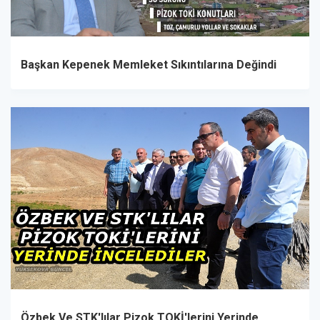
Başkan Kepenek Memleket Sıkıntılarına Değindi
Özbek Ve STK'lılar Pizok TOKİ'lerini Yerinde