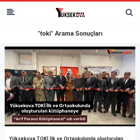
kaçak bahis
deneme bonusu
casino siteleri
canlı bahis siteleri
"toki" Arama Sonuçları
deneme bonusu veren siteler
bahis siteleri
porno izle
Yüksekova TOKİ İlk ve Ortaokulunda oluşturulan