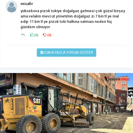
misafir
yüksekova pizok tokiye doğalgaz gelmesi çok güzel birşey
ama velakin mevcut yönetimin doğalgaz zı 7 bin tl ye mal
edip 11 bin tl ye pizok toki halkına satması neden hiç
gündem olmuyor
(
0
)
(
0
)
DAHA FAZLA YORUM GÖSTER