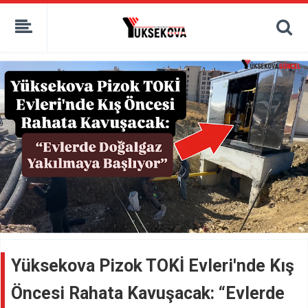
kaçak bahis
deneme bonusu
casino siteleri
canlı bahis siteleri
deneme bonusu veren siteler
bahis siteleri
porno izle
Yüksekova Pizok TOKİ Evleri'nde Kış
Öncesi Rahata Kavuşacak: “Evlerde