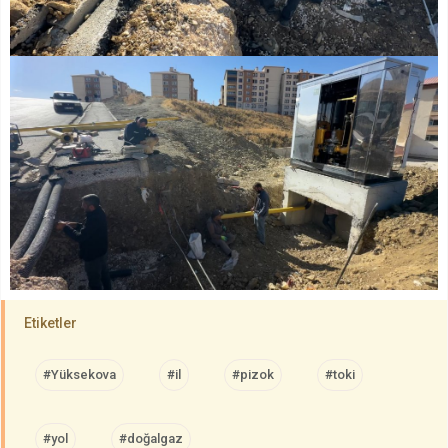
Etiketler
#Yüksekova
#il
#pizok
#toki
#yol
#doğalgaz