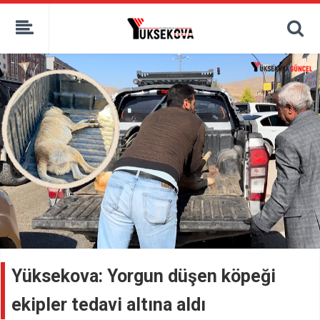
kaçak bahis
deneme bonusu
casino siteleri
canlı bahis siteleri
deneme bonusu veren siteler
bahis siteleri
porno izle
Yüksekova: Yorgun düşen köpeği
ekipler tedavi altına aldı