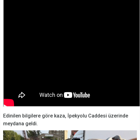
Edinilen bilgilere göre kaza, İpekyolu Caddesi üzerinde
meydana geldi.