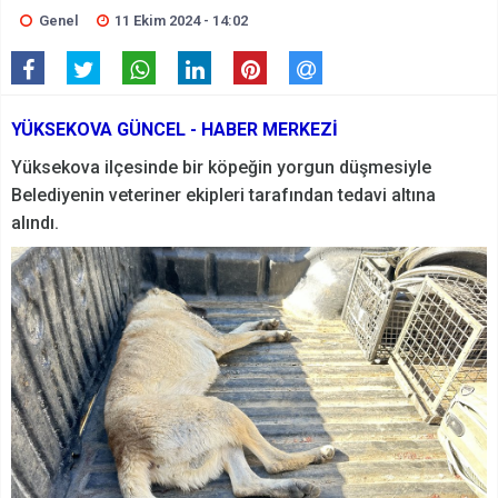
Genel
11 Ekim 2024 - 14:02
YÜKSEKOVA GÜNCEL - HABER MERKEZİ
Yüksekova ilçesinde bir köpeğin yorgun düşmesiyle
Belediyenin veteriner ekipleri tarafından tedavi altına
alındı.