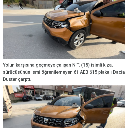
Yolun karşısına geçmeye çalışan N.T. (15) isimli kıza,
sürücüsünün ismi öğrenilemeyen 61 AEB 615 plakalı Dacia
Duster çarptı.