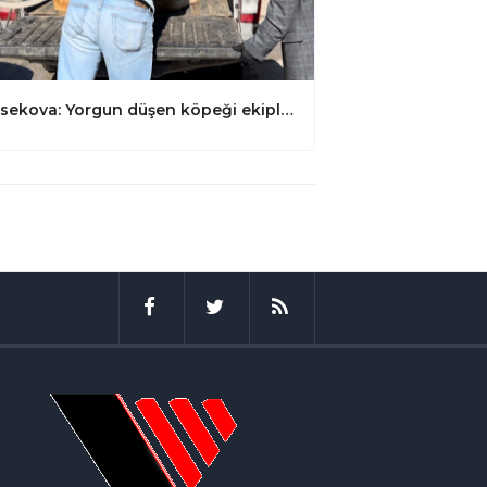
Yüksekova: Yorgun düşen köpeği ekipler tedavi altına aldı