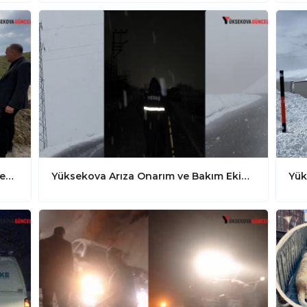
Esenyurt Mahallesi TOKİ evlerine giden yola Sokak Aydınlatmaları için çalışmalara başlandı
Yüksekova Arıza Onarım ve Bakım Ekibi, yoğun kar yağışına rağmen arzaları giderdiler