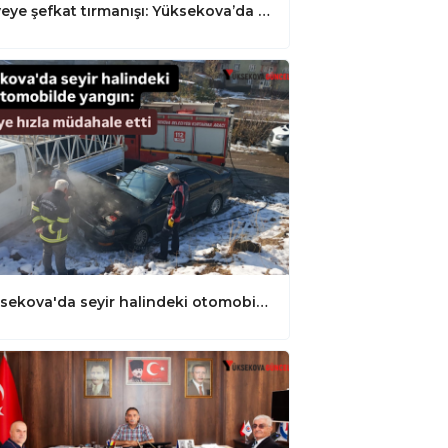
Zirveye şefkat tırmanışı: Yüksekova’da dağ keçileri için metrelerce karı aştılar
Yüksekova'da seyir halindeki otomobilde yangın: İtfaiye hızla müdahale etti