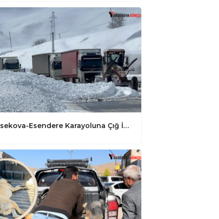
Yüksekova-Esendere Karayoluna Çığ İndi: Ekipler Müdahalede Bulundu