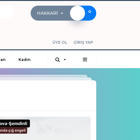
°
HAKKARI
ÜYE OL
GİRİŞ YAP
dan
Kadın