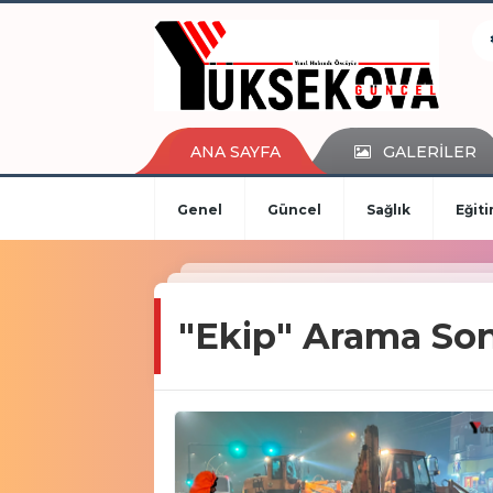
kaçak bahis
deneme bonusu
casino siteleri
canlı bahis siteleri
deneme bonusu veren siteler
ANA SAYFA
GALERİLER
bahis siteleri
porno izle
Genel
Güncel
Sağlık
Eğit
"Ekip" Arama Son