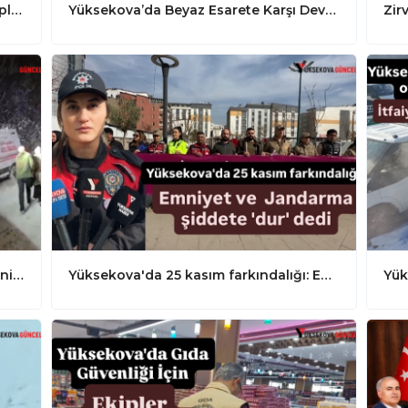
Yüksekova'da Kar Geçit Vermedi, Ekipler Vazgeçmedi: 2 Saatlik Yaşam Mücadelesi
Yüksekova’da Beyaz Esarete Karşı Dev Operasyon: “Yüksekova Belediyesi ve Yüksekova Karayolları Kar Temizleme Seferberliği Başlattı”
Hakkari’de Yaşam Mesaisi: Kar Engelini İş Makineleriyle Aştılar
Yüksekova'da 25 kasım farkındalığı: Emniyet ve Jandarma şiddete 'dur' dedi