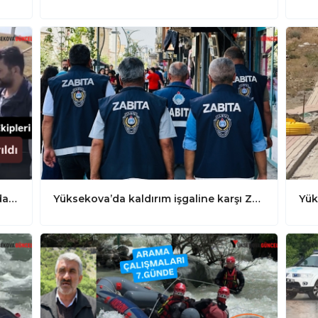
Yaralı Baykuş VEDAŞ Ekipleri Tarafından Kurtarıldı
Yüksekova’da kaldırım işgaline karşı Zabıta Ekipleri Denetimlerini Sıkı Şekilde Sürdürüyor