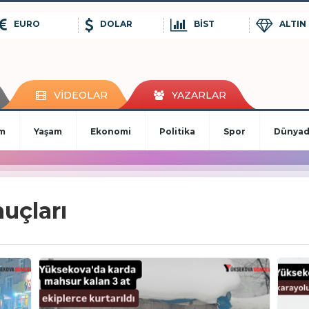
EURO
DOLAR
BİST
ALTIN
VİDEOLAR
YAZARLAR
im
Yaşam
Ekonomi
Politika
Spor
Dünya
uçları