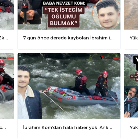
Yüksekova’da Üzücü Olay 12.Günde: Ekipler İbrahimi Bulmak İçin Canla-Başla Çalışıyor
7 gün önce derede kaybolan İbrahim için JÖAK ekibi devreye girdi: Arama çalışmaları yeniden başlandı
JÖAK Ekiplerinin Hırçın Sulardaki Mücadelesi: İbrahim Kom'un İzinde Saniye Saniye Yürekleri Ağzına Getiren Anlar
İbrahim Kom’dan hala haber yok: Ankaradan gelen özel 18 JÖAK ekipleri tarafından aramaya başlandı