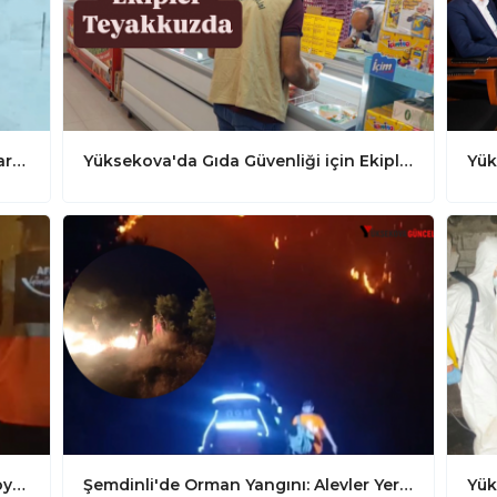
Yüksekova Karayolları dört koldan karla mücadele çalışması yaptı
Yüksekova'da Gıda Güvenliği için Ekipler Teyakkuzda
Ekiplerden Tahliye Uyarısı: Yangın Köyü Tehdit Ediyor
Şemdinli'de Orman Yangını: Alevler Yerleşim Yerine Ulaştı, Ekipler Müdahale Ediyor