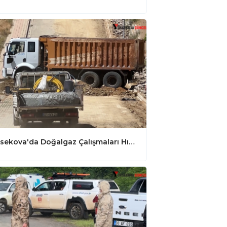
Yüksekova'da Doğalgaz Çalışmaları Hız Kesmiyor: 5 Mahallede Doğalgaz Çalışması Devam Ediyor