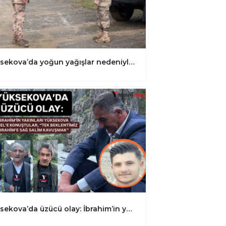
Yüksekova’da yoğun yağışlar nedeniyle çalışmalara ara verildi
Yüksekova’da üzücü olay: İbrahim’in yakınları Yüksekova Güncel’e konuştular, “Tek Beklentimiz İbrahim’e Sağ Salim Kavuşmak”