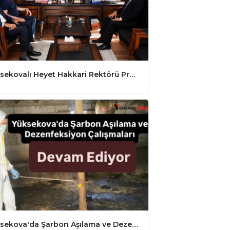
Yüksekovalı Heyet Hakkari Rektörü Prof.Dr.Musa Gençcelep’i Makamında Ziyaret Etti
Yüksekova'da Şarbon Aşılama ve Dezenfeksiyon Çalışmaları Devam Ediyor