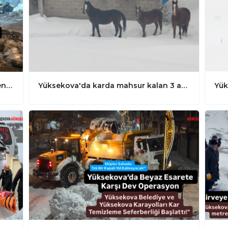
Yüksekova'da Karayolları Ekiplerinden Karla Mücadele Mesaisi: İpekyolunun kaldırımları için harekete geçildi
Yüksekova'da karda mahsur kalan 3 at ekiplerce kurtarıldı