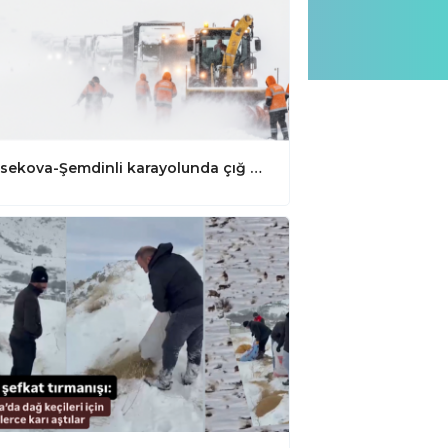
Yüksekova-Şemdinli karayolunda çığ engeli