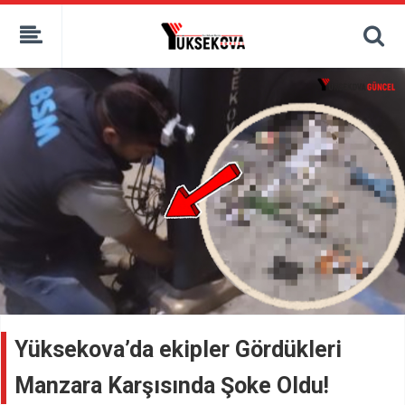
kaçak bahis
deneme bonusu
casino siteleri
canlı bahis siteleri
deneme bonusu veren siteler
bahis siteleri
porno izle
Yüksekova’da ekipler Gördükleri
Manzara Karşısında Şoke Oldu!