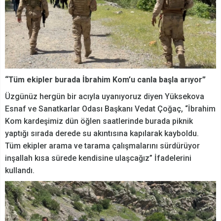
“Tüm ekipler burada İbrahim Kom’u canla başla arıyor”
Üzgünüz hergün bir acıyla uyanıyoruz diyen Yüksekova
Esnaf ve Sanatkarlar Odası Başkanı Vedat Çoğaç, “İbrahim
Kom kardeşimiz dün öğlen saatlerinde burada piknik
yaptığı sırada derede su akıntısına kapılarak kayboldu.
Tüm ekipler arama ve tarama çalışmalarını sürdürüyor
inşallah kısa sürede kendisine ulaşcağız” İfadelerini
kullandı.