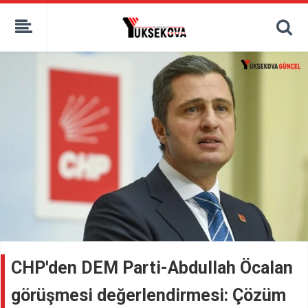
kaçak bahis
deneme bonusu
casino siteleri
canlı bahis siteleri
deneme bonusu veren siteler
bahis siteleri
porno izle
CHP'den DEM Parti-Abdullah Öcalan
görüşmesi değerlendirmesi: Çözüm