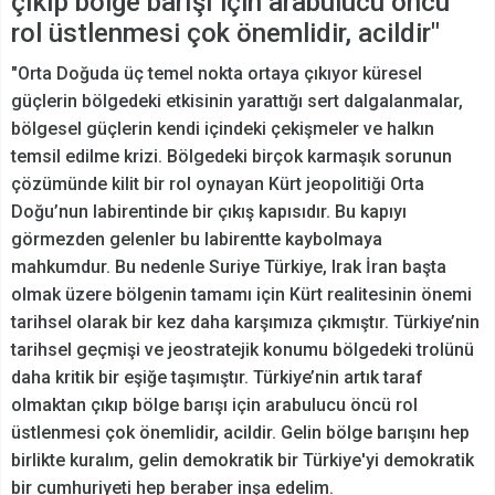
çıkıp bölge barışı için arabulucu öncü
rol üstlenmesi çok önemlidir, acildir"
"Orta Doğuda üç temel nokta ortaya çıkıyor küresel
güçlerin bölgedeki etkisinin yarattığı sert dalgalanmalar,
bölgesel güçlerin kendi içindeki çekişmeler ve halkın
temsil edilme krizi. Bölgedeki birçok karmaşık sorunun
çözümünde kilit bir rol oynayan Kürt jeopolitiği Orta
Doğu’nun labirentinde bir çıkış kapısıdır. Bu kapıyı
görmezden gelenler bu labirentte kaybolmaya
mahkumdur. Bu nedenle Suriye Türkiye, Irak İran başta
olmak üzere bölgenin tamamı için Kürt realitesinin önemi
tarihsel olarak bir kez daha karşımıza çıkmıştır. Türkiye’nin
tarihsel geçmişi ve jeostratejik konumu bölgedeki trolünü
daha kritik bir eşiğe taşımıştır. Türkiye’nin artık taraf
olmaktan çıkıp bölge barışı için arabulucu öncü rol
üstlenmesi çok önemlidir, acildir. Gelin bölge barışını hep
birlikte kuralım, gelin demokratik bir Türkiye'yi demokratik
bir cumhuriyeti hep beraber inşa edelim.