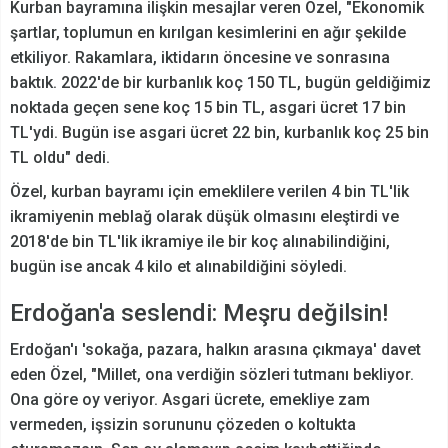
Kurban bayramına ilişkin mesajlar veren Özel, "Ekonomik
şartlar, toplumun en kırılgan kesimlerini en ağır şekilde
etkiliyor. Rakamlara, iktidarın öncesine ve sonrasına
baktık. 2022'de bir kurbanlık koç 150 TL, bugün geldiğimiz
noktada geçen sene koç 15 bin TL, asgari ücret 17 bin
TL'ydi. Bugün ise asgari ücret 22 bin, kurbanlık koç 25 bin
TL oldu" dedi.
Özel, kurban bayramı için emeklilere verilen 4 bin TL'lik
ikramiyenin meblağ olarak düşük olmasını eleştirdi ve
2018'de bin TL'lik ikramiye ile bir koç alınabilindiğini,
bugün ise ancak 4 kilo et alınabildiğini söyledi.
Erdoğan'a seslendi: Meşru değilsin!
Erdoğan'ı 'sokağa, pazara, halkın arasına çıkmaya' davet
eden Özel, "Millet, ona verdiğin sözleri tutmanı bekliyor.
Ona göre oy veriyor. Asgari ücrete, emekliye zam
vermeden, işsizin sorununu çözeden o koltukta