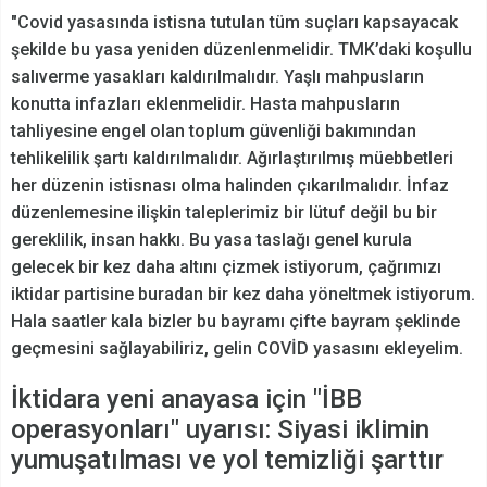
"Covid yasasında istisna tutulan tüm suçları kapsayacak
şekilde bu yasa yeniden düzenlenmelidir. TMK’daki koşullu
salıverme yasakları kaldırılmalıdır. Yaşlı mahpusların
konutta infazları eklenmelidir. Hasta mahpusların
tahliyesine engel olan toplum güvenliği bakımından
tehlikelilik şartı kaldırılmalıdır. Ağırlaştırılmış müebbetleri
her düzenin istisnası olma halinden çıkarılmalıdır. İnfaz
düzenlemesine ilişkin taleplerimiz bir lütuf değil bu bir
gereklilik, insan hakkı. Bu yasa taslağı genel kurula
gelecek bir kez daha altını çizmek istiyorum, çağrımızı
iktidar partisine buradan bir kez daha yöneltmek istiyorum.
Hala saatler kala bizler bu bayramı çifte bayram şeklinde
geçmesini sağlayabiliriz, gelin COVİD yasasını ekleyelim.
İktidara yeni anayasa için "İBB
operasyonları" uyarısı: Siyasi iklimin
yumuşatılması ve yol temizliği şarttır