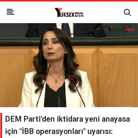
kaçak bahis
deneme bonusu
casino siteleri
canlı bahis siteleri
deneme bonusu veren siteler
bahis siteleri
porno izle
DEM Parti'den iktidara yeni anayasa
için "İBB operasyonları" uyarısı: