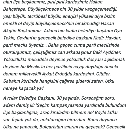
alan ilçe başkanımız, pırıl pırıl kardeşimiz Hakan
Bahçetepe. Büyükçekmece'nin 30 yıldır vazgeçemediği,
yaşı büyük, tecrübesi büyük, enerjisi yüksek diye bizim
emekli ol deyip Büyükçekmece'nin bırakmadığı Hasan
Akgün Başkanımız. Adana'nın kadın belediye başkanı Oya
Tekin, Ceyhan'ın gencecik belediye başkanı Kadir Haydar,
parti meclis üyemiz... Daha geçen cuma parti meclisinde
oturduğumuz, çalıştığımız can arkadaşımız Baki Aydöner.
Yolsuzlukla mücadele deyince yolsuzluk dosyası açıklamak
deyince bu Meclis'in her partilinin saygı duyduğu önceki
dönem milletvekili Aykut Erdoğdu kardeşimi. Gittiler.
Sabahın köründe hangisini çağırsa giderdi zaten. Utku
nereye kaçacak ya?
Avcılar Belediye Başkanı, 30 yaşında. Soracağım soru,
adam demiş ki: 'Seçim kampanyasında yardımda bulundum
ilçe başkanlığına, araç kiraladım bilmem ne' Böyle laflar
var. İspatı yok da, anlatacağım birazdan. Bunu duyunca
Utku ne yapacak, Bulgaristan sınırını mı geçecek? Gencecik