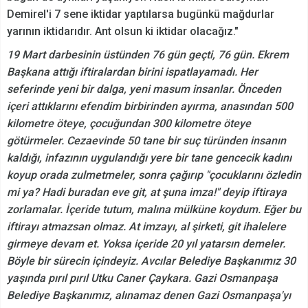
Demirel'i 7 sene iktidar yaptılarsa bugünkü mağdurlar
yarının iktidarıdır. Ant olsun ki iktidar olacağız."
19 Mart darbesinin üstünden 76 gün geçti, 76 gün. Ekrem
Başkana attığı iftiralardan birini ispatlayamadı. Her
seferinde yeni bir dalga, yeni masum insanlar. Önceden
içeri attıklarını efendim birbirinden ayırma, anasından 500
kilometre öteye, çocuğundan 300 kilometre öteye
götürmeler. Cezaevinde 50 tane bir suç türünden insanın
kaldığı, infazının uygulandığı yere bir tane gencecik kadını
koyup orada zulmetmeler, sonra çağırıp "çocuklarını özledin
mi ya? Hadi buradan eve git, at şuna imza!" deyip iftiraya
zorlamalar. İçeride tutum, malına mülküne koydum. Eğer bu
iftirayı atmazsan olmaz. At imzayı, al şirketi, git ihalelere
girmeye devam et. Yoksa içeride 20 yıl yatarsın demeler.
Böyle bir sürecin içindeyiz. Avcılar Belediye Başkanımız 30
yaşında pırıl pırıl Utku Caner Çaykara. Gazi Osmanpaşa
Belediye Başkanımız, alınamaz denen Gazi Osmanpaşa'yı