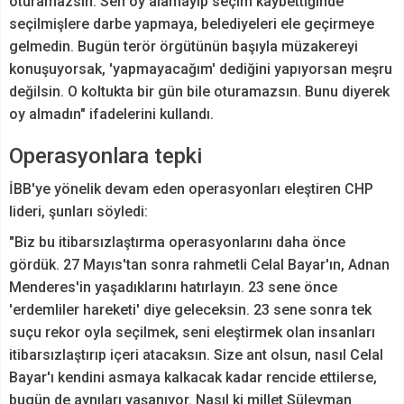
oturamazsın. Sen oy alamayıp seçim kaybettiğinde
seçilmişlere darbe yapmaya, belediyeleri ele geçirmeye
gelmedin. Bugün terör örgütünün başıyla müzakereyi
konuşuyorsak, 'yapmayacağım' dediğini yapıyorsan meşru
değilsin. O koltukta bir gün bile oturamazsın. Bunu diyerek
oy almadın" ifadelerini kullandı.
Operasyonlara tepki
İBB'ye yönelik devam eden operasyonları eleştiren CHP
lideri, şunları söyledi:
"Biz bu itibarsızlaştırma operasyonlarını daha önce
gördük. 27 Mayıs'tan sonra rahmetli Celal Bayar'ın, Adnan
Menderes'in yaşadıklarını hatırlayın. 23 sene önce
'erdemliler hareketi' diye geleceksin. 23 sene sonra tek
suçu rekor oyla seçilmek, seni eleştirmek olan insanları
itibarsızlaştırıp içeri atacaksın. Size ant olsun, nasıl Celal
Bayar'ı kendini asmaya kalkacak kadar rencide ettilerse,
bugün de aynıları yaşanıyor. Nasıl ki millet Süleyman