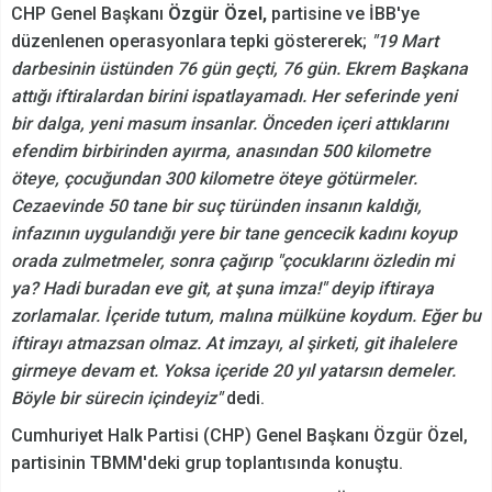
CHP Genel Başkanı
Özgür Özel,
partisine ve İBB'ye
düzenlenen operasyonlara tepki göstererek;
"19 Mart
darbesinin üstünden 76 gün geçti, 76 gün. Ekrem Başkana
attığı iftiralardan birini ispatlayamadı. Her seferinde yeni
bir dalga, yeni masum insanlar. Önceden içeri attıklarını
efendim birbirinden ayırma, anasından 500 kilometre
öteye, çocuğundan 300 kilometre öteye götürmeler.
Cezaevinde 50 tane bir suç türünden insanın kaldığı,
infazının uygulandığı yere bir tane gencecik kadını koyup
orada zulmetmeler, sonra çağırıp "çocuklarını özledin mi
ya? Hadi buradan eve git, at şuna imza!" deyip iftiraya
zorlamalar. İçeride tutum, malına mülküne koydum. Eğer bu
iftirayı atmazsan olmaz. At imzayı, al şirketi, git ihalelere
girmeye devam et. Yoksa içeride 20 yıl yatarsın demeler.
Böyle bir sürecin içindeyiz"
dedi.
Cumhuriyet Halk Partisi (CHP) Genel Başkanı Özgür Özel,
partisinin TBMM'deki grup toplantısında konuştu.