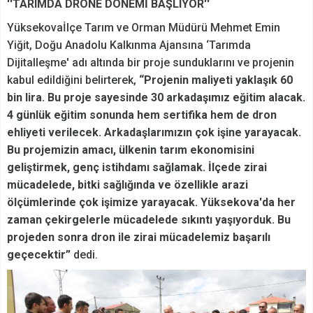
''TARIMDA DRONE DÖNEMİ BAŞLIYOR''
Yüksekovaİlçe Tarım ve Orman Müdürü Mehmet Emin
Yiğit, Doğu Anadolu Kalkınma Ajansına ‘Tarımda
Dijitalleşme' adı altında bir proje sunduklarını ve projenin
kabul edildiğini belirterek,
“Projenin maliyeti yaklaşık 60
bin lira. Bu proje sayesinde 30 arkadaşımız eğitim alacak.
4 günlük eğitim sonunda hem sertifika hem de dron
ehliyeti verilecek. Arkadaşlarımızın çok işine yarayacak.
Bu projemizin amacı, ülkenin tarım ekonomisini
geliştirmek, genç istihdamı sağlamak. İlçede zirai
mücadelede, bitki sağlığında ve özellikle arazi
ölçümlerinde çok işimize yarayacak. Yüksekova'da her
zaman çekirgelerle mücadelede sıkıntı yaşıyorduk. Bu
projeden sonra dron ile zirai mücadelemiz başarılı
geçecektir”
dedi.