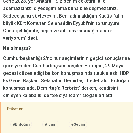
Sene 2023, yer Ankara. “Siz benim ceketimi bile
asamazsınız” diyeceğim ama buna bile değmezsiniz.
Sadece şunu söyleyeyim: Ben, adını aldığım Kudüs fatihi
büyük Kürt Komutan Selahaddin Eyyubi'nin torunuyum.
Günü geldiğinde, hepinize adil davranacağıma söz
veriyorum" dedi.
Ne olmuştu?
Cumhurbaşkanlığı 2'nci tur seçimlerinin geçici sonuçlarına
göre yeniden Cumhurbaşkanı seçilen Erdoğan, 29 Mayıs
gecesi düzenlediği balkon konuşmasında tutuklu eski HDP
Eş Genel Başkanı Selahattin Demirtaş'ı hedef aldı. Erdoğan
konuşmasında, Demirtaş'a 'terörist' derken, kendisini
dinleyen kalabalık ise "Selo’ya idam" sloganları attı.
Etiketler
#Erdoğan
#İdam
#Seçim