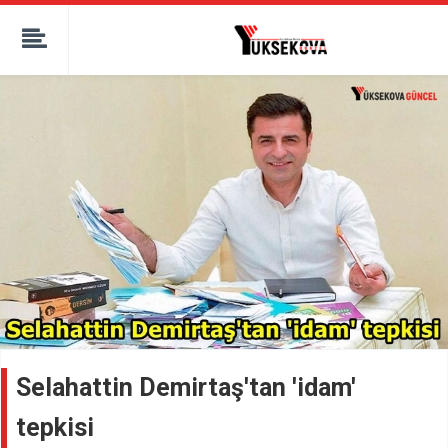
kaçak bahis
deneme bonusu
casino siteleri
canlı bahis siteleri
deneme bonusu veren siteler
bahis siteleri
porno izle
Selahattin Demirtaş'tan 'idam'
tepkisi