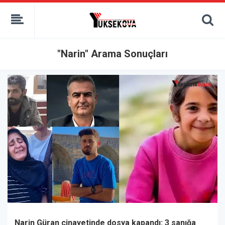
kaçak bahis
deneme bonusu
casino siteleri
canlı bahis siteleri
"Narin" Arama Sonuçları
deneme bonusu veren siteler
bahis siteleri
porno izle
Narin Güran cinayetinde dosya kapandı: 3 sanığa