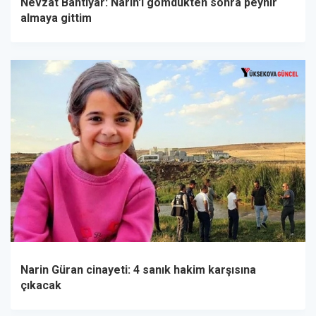
Nevzat Bahtiyar: Narin'i gömdükten sonra peynir
almaya gittim
Narin Güran cinayeti: 4 sanık hakim karşısına
çıkacak