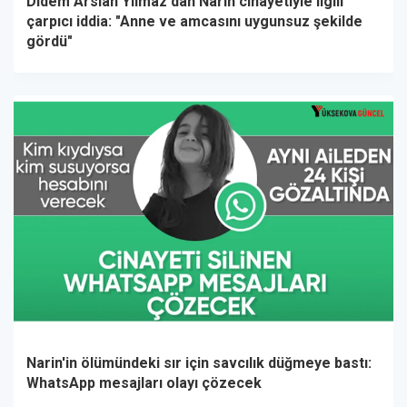
Didem Arslan Yılmaz'dan Narin cinayetiyle ilgili
çarpıcı iddia: "Anne ve amcasını uygunsuz şekilde
gördü"
Narin'in ölümündeki sır için savcılık düğmeye bastı:
WhatsApp mesajları olayı çözecek