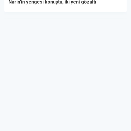
Narin'in yengesi konuştu, iki yeni gözaltı
Didem Arslan Yılmaz'dan Narin cinayetiyle ilgili
çarpıcı iddia: "Anne ve amcasını uygunsuz şekilde
gördü"