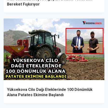
Bereket Fışkırıyor
Yüksekova Cilo Dağı Eteklerinde 100 Dönümlük
Alana Patates Ekimine Başlandı