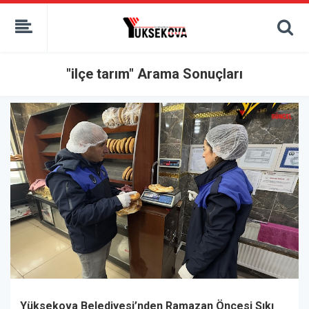
kaçak bahis
deneme bonusu
casino siteleri
canlı bahis siteleri
"ilçe tarım" Arama Sonuçları
deneme bonusu veren siteler
bahis siteleri
porno izle
Yüksekova Belediyesi’nden Ramazan Öncesi Sıkı