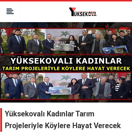
kaçak bahis
deneme bonusu
casino siteleri
canlı bahis siteleri
deneme bonusu veren siteler
bahis siteleri
porno izle
Yüksekovalı Kadınlar Tarım
Projeleriyle Köylere Hayat Verecek