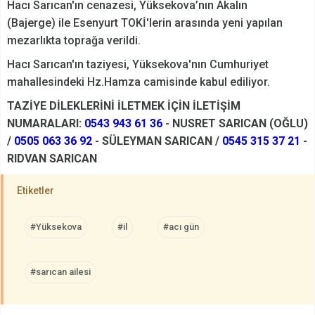
Hacı Sarıcan'ın cenazesi, Yüksekova’nın Akalın
(Bajerge) ile Esenyurt TOKİ'lerin arasında yeni yapılan
mezarlıkta toprağa verildi.
Hacı Sarıcan'ın taziyesi, Yüksekova'nın Cumhuriyet
mahallesindeki Hz.Hamza camisinde kabul ediliyor.
TAZİYE DİLEKLERİNİ İLETMEK İÇİN İLETİŞİM
NUMARALARI:
0543 943 61 36
- NUSRET SARICAN (OĞLU)
/
0505 063 36 92
- SÜLEYMAN SARICAN /
0545 315 37 21
-
RIDVAN SARICAN
Etiketler
#Yüksekova
#il
#acı gün
#sarıcan ailesi