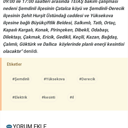
09:00 ile 17:00 saatleri arasında TEİAŞ bakım çalışması
nedeni Şemdinli ilçesinin Çatalca köyü ve Şemdinli-Derecik
ilçesinin Şehit Hurşit Üstündağ caddesi ve Yüksekova
ilçesine bağlı Büyükçiftlik Beldesi, Salkımlı, Tatlı, Ortaç,
Kapaılı Kargalı, Konak, Pirinçeken, Dibekli, Odabaşı,
Dilektaşı, Çakmak, Ericik, Gedikli, Keçili, Kazan, Bağdaş,
Çalımlı, Göktürk ve Dallıca köylerinde planlı enerji kesintisi
olacaktır"
denildi.
Etiketler
#Şemdinli
#Yüksekova
#Derecik
#Elektrik
#kesinti
#il
YORUM EKLE