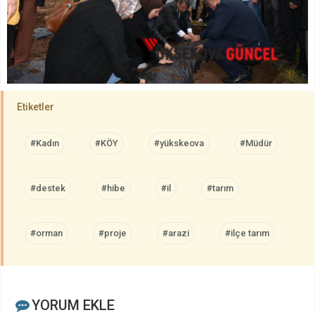
Etiketler
#Kadın
#KÖY
#yükskeova
#Müdür
#destek
#hibe
#il
#tarım
#orman
#proje
#arazi
#ilçe tarım
YORUM EKLE