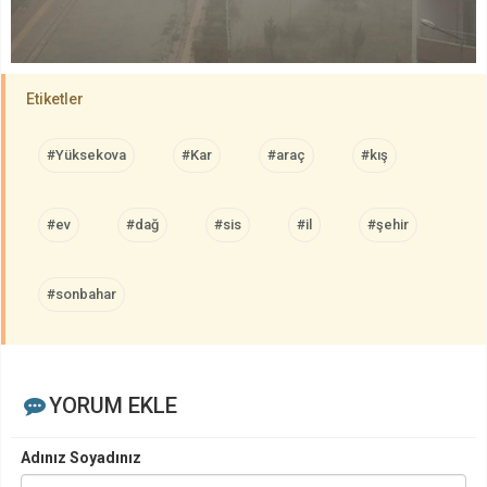
Etiketler
#Yüksekova
#Kar
#araç
#kış
#ev
#dağ
#sis
#il
#şehir
#sonbahar
YORUM EKLE
Adınız Soyadınız