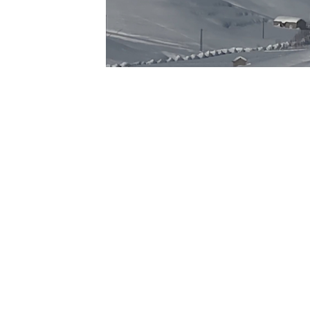
CAHİT YİĞİT -
YÜKSEKOVA
GÜNCE
Hakkari ve
il
çelerinde etkili olan ka
sağlanamıyor.