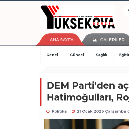
kaçak bahis
deneme bonusu
casino siteleri
canlı bahis siteleri
deneme bonusu veren siteler
ANA SAYFA
GALERİLER
bahis siteleri
porno izle
Genel
Güncel
Sağlık
Eğit
DEM Parti'den aç
Hatimoğulları, Ro
Politika
21 Ocak 2026 Çarşamba 0