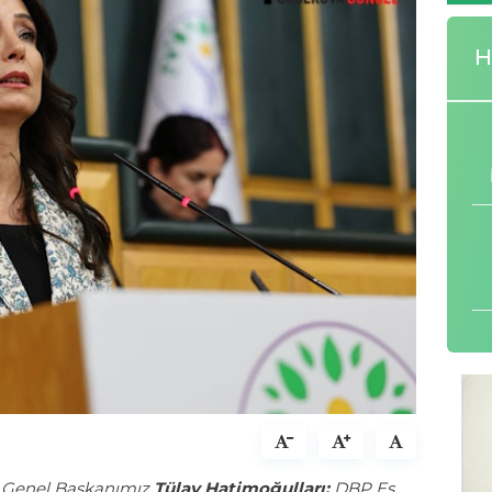
H
 Genel Başkanımız
Tülay Hatimoğulları;
DBP Eş