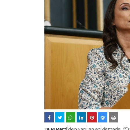
DEM Parti
'den yapılan açıklamada,
“Eş