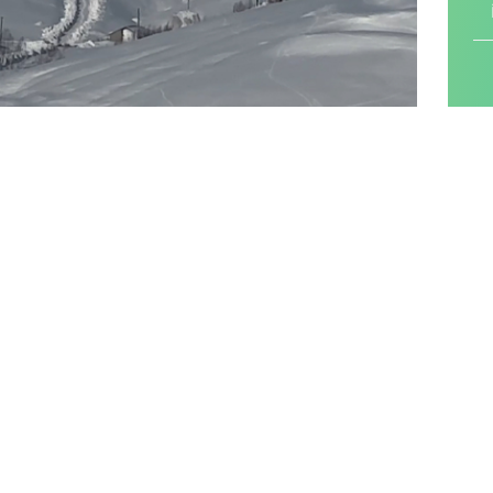
L
r yağışı nedeniyle 13 köy ve 38 mezraya ulaşım