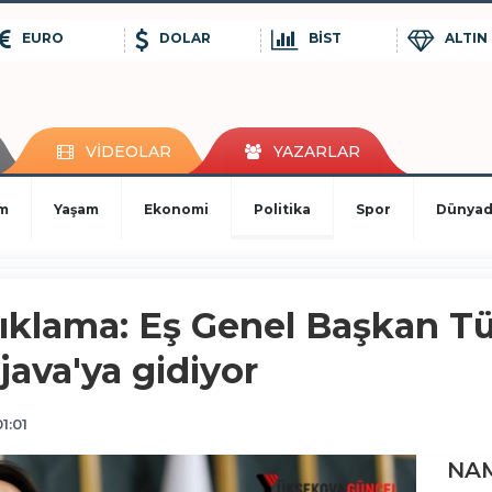
EURO
DOLAR
BİST
ALTIN
VİDEOLAR
YAZARLAR
im
Yaşam
Ekonomi
Politika
Spor
Dünya
ıklama: Eş Genel Başkan Tü
java'ya gidiyor
1:01
NAM