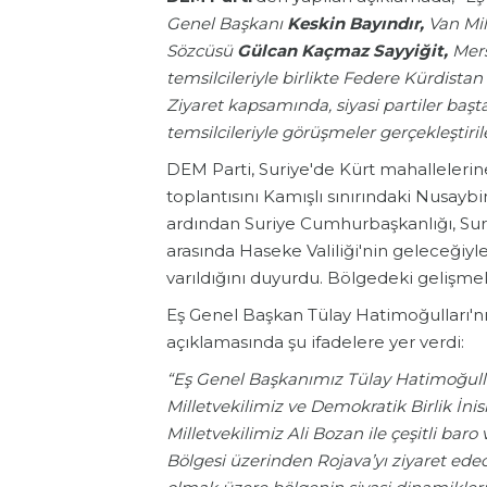
Genel Başkanı
Keskin Bayındır,
Van Mill
Sözcüsü
Gülcan Kaçmaz Sayyiğit,
Mers
temsilcileriyle birlikte Federe Kürdista
Ziyaret kapsamında, siyasi partiler baş
temsilcileriyle görüşmeler gerçekleştiril
DEM Parti, Suriye'de Kürt mahallelerine
toplantısını Kamışlı sınırındaki Nusaybin
ardından Suriye Cumhurbaşkanlığı, Sur
arasında Haseke Valiliği'nin geleceğiyle i
varıldığını duyurdu. Bölgedeki gelişme
Eş Genel Başkan Tülay Hatimoğulları'n
açıklamasında şu ifadelere yer verdi:
“Eş Genel Başkanımız Tülay Hatimoğulla
Milletvekilimiz ve Demokratik Birlik İni
Milletvekilimiz Ali Bozan ile çeşitli baro
Bölgesi üzerinden Rojava’yı ziyaret edec