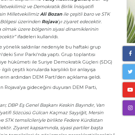
etvekilimiz ve Demokratik Birlik İnisiyatifi
in Milletvekilimiz
Ali Bozan
ile çeşitli baro ve STK
n Bölgesi üzerinden
Rojava
’yı ziyaret edecektir.
ta olmak üzere bölgenin siyasi dinamiklerinin
ecektir“
ifadeleri kullanıldı.
 yönelik saldırılar nedeniyle bu haftaki grup
'deki Sınır Parkı'nda yaptı. Grup toplantısı
iye hükûmeti ile Suriye Demokratik Güçleri (SDG)
lgili çeşitli konularda karşılıklı bir anlayışa
lerin ardından DEM Parti'den açıklama geldi.
ın Rojava'ya gideceğini duyuran DEM Parti,
rı; DBP Eş Genel Başkanı Keskin Bayındır, Van
siyatifi Sözcüsü Gülcan Kaçmaz Sayyiğit, Mersin
 ve STK temsilcileriyle birlikte Federe Kürdistan
ektir. Ziyaret kapsamında, siyasi partiler başta