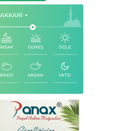
AKKARI
İMSAK
GÜNEŞ
ÖĞLE
İKİNDİ
AKŞAM
YATSI