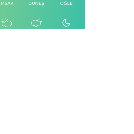
İMSAK
GÜNEŞ
ÖĞLE
İKİNDİ
AKŞAM
YATSI