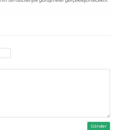
in temsilcileriyle görüşmeler gerçekleştirilecektir.“
Gönder