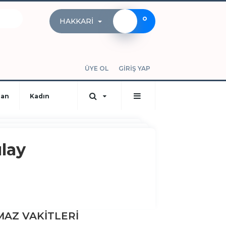
°
HAKKARI
ÜYE OL
GİRİŞ YAP
dan
Kadın
lay
AZ VAKİTLERİ