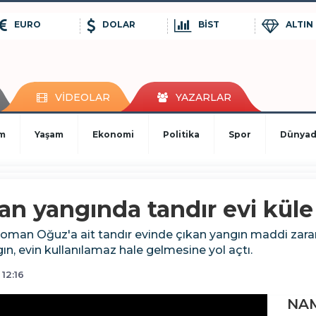
EURO
DOLAR
BİST
ALTIN
VİDEOLAR
YAZARLAR
im
Yaşam
Ekonomi
Politika
Spor
Dünya
an yangında tandır evi kül
oman Oğuz'a ait tandır evinde çıkan yangın maddi zarara
gın, evin kullanılamaz hale gelmesine yol açtı.
12:16
NAM