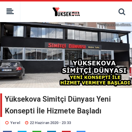
kaçak bahis
deneme bonusu
casino siteleri
canlı bahis siteleri
deneme bonusu veren siteler
bahis siteleri
porno izle
Yüksekova Simitçi Dünyası Yeni
Konsepti İle Hizmete Başladı
Yerel
22 Haziran 2020 - 23:33