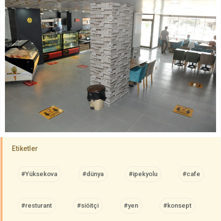
Etiketler
#Yüksekova
#dünya
#ipekyolu
#cafe
#resturant
#siöitçi
#yen
#konsept