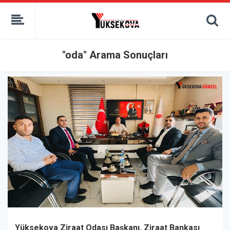
kaçak bahis
deneme bonusu
casino siteleri
canlı bahis siteleri
"oda" Arama Sonuçları
deneme bonusu veren siteler
bahis siteleri
porno izle
Yüksekova Ziraat Odası Başkanı, Ziraat Bankası