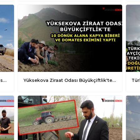
Diyarbakır'daki arazi kavgasında ölü sayısı 9'a yükseldi
Yüksekova Ziraat Odası Büyükçiftlik'te 10 Dönüm Alana Kapya Biberi ve Domates Ekimini Yaptı