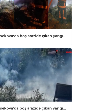
Yüksekova'da boş arazide çıkan yangın korkuttu: 30 bağ ot yandı
Yüksekova’da boş arazide çıkan yangın korkuttu