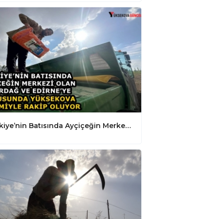
Türkiye’nin Batısında Ayçiçeğin Merkezi Olan Tekirdağ Ve Edirne’ye Doğusunda Yüksekova Üretimiyle Rakip Oluyor