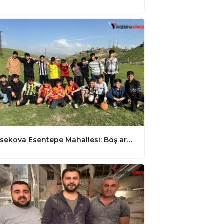
Yüksekova Esentepe Mahallesi: Boş arazide kıran kırana top oynayan gençler futbol sahası istiyor