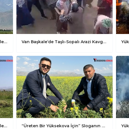
Yüksekova’da araziye İHA düştü: ekipler anında önlem aldı
Van Başkale’de Taşlı-Sopalı Arazi Kavgası Çıktı: 3 Yaralı
Yüksekova’da Yağışlar Çiftçilerin Bekletilerini Karşıladı
“Üreten Bir Yüksekova İçin” Sloganın Hedefiyle Nohut Bereketi Başladı