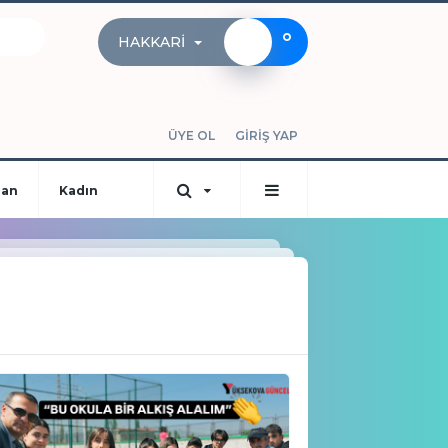
°
HAKKARI
ÜYE OL
GİRİŞ YAP
dan
Kadın