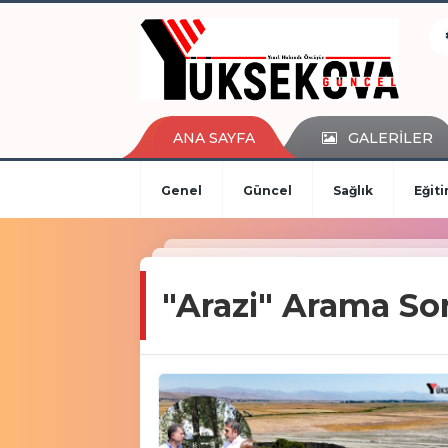
kaçak bahis
deneme bonusu
casino siteleri
canlı bahis siteleri
deneme bonusu veren siteler
ANA SAYFA
GALERİLER
bahis siteleri
porno izle
Genel
Güncel
Sağlık
Eğit
"Arazi" Arama So