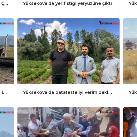
Yüksekova: Okulda Öğretmen Köyde Çiftçi, Çöl Olan Köyü Yeşile Çevirdi
Yüksekova’da yer fıstığı yeryüzüne çıktı
Yük
Yüksekova’da ILS cihazının kurulumu için çalışmalarına başladı
Yüksekova’da patateste iyi verim bekleniyor