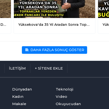
Yüksekova Cilo Dağı Eteklerinde 100 Dönümlük Alana Patates Ekimine Başlandı
Yüksekova'da 35 Yıl Aradan Sonra Topraklar Yeniden Şeker Pancarı İle Buluştu
DAHA FAZLA SONUÇ GÖSTER
M
İLETİŞİM
+ SİTENE EKLE
Dünyadan
Teknoloji
Kadın
Video
Makale
Okuyucudan