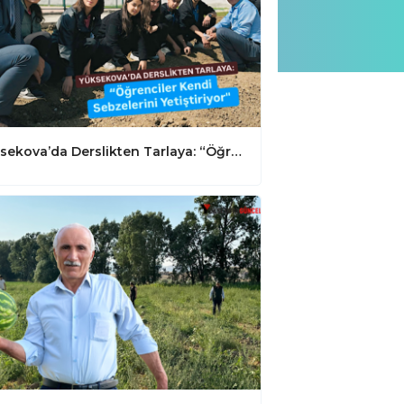
Yüksekova’da Derslikten Tarlaya: “Öğrenciler Kendi Sebzelerini Yetiştiriyor"