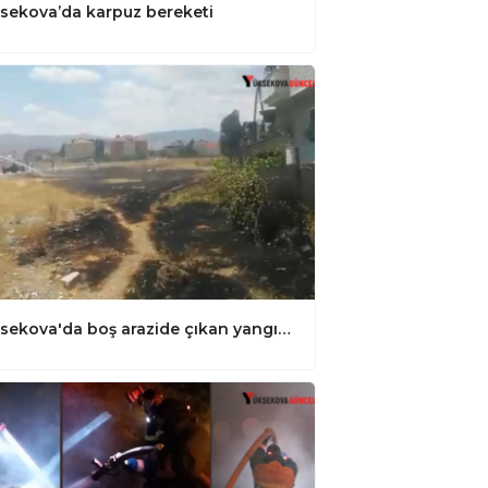
sekova’da karpuz bereketi
Yüksekova'da boş arazide çıkan yangın korkuttu