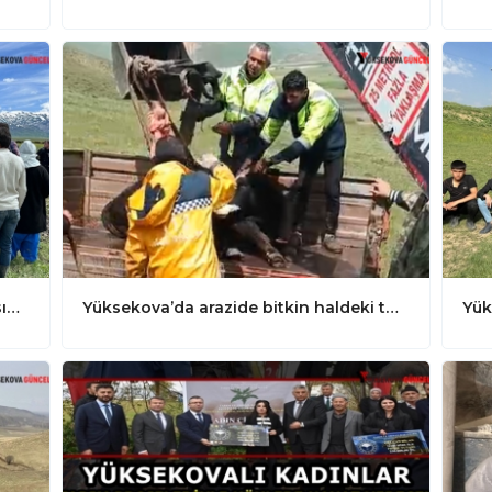
Yüksekova’da ILS Cihazının bırakmasının ölçümü öncesi kısa süreliğine gerginlik: Polis ve Jandarma güvenlik önlemlerini aldı
Yüksekova’da arazide bitkin haldeki tosunu ekipler kurtardı