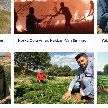
Devlet Su İşleri Yüksekova'daki Dereleri Temizleyerek Can ve Mal Güvenliğini Sağlıyor
Korku Dolu Anlar: Hakkari-Van Sınırında Gece Yangını!