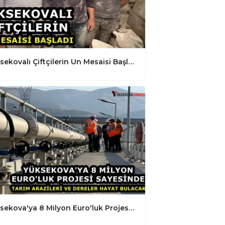
Yüksekovalı Çiftçilerin Un Mesaisi Başladı
Yüksekova'ya 8 Milyon Euro'luk Projesi Sayesinde Tarım Arazileri Ve Dereler Hayat Bulacak