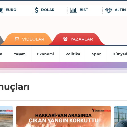
EURO
DOLAR
BİST
ALTIN
VİDEOLAR
YAZARLAR
im
Yaşam
Ekonomi
Politika
Spor
Dünya
nuçları