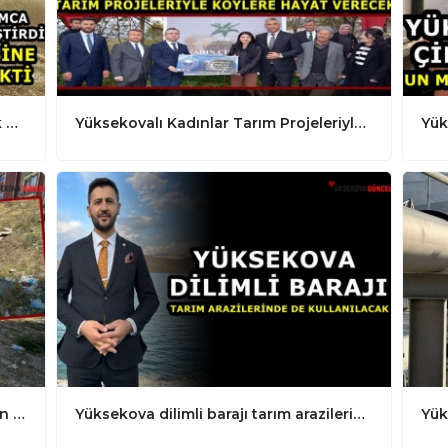
Yüksekovalı Muhyettin amca 40 yıllık hayalini gerçekleştirdi: 15 dönümlük arazisine 500 meyve fidanı dikti
Yüksekovalı Kadınlar Tarım Projeleriyle Köylere Hayat Verecek
Yüksekova'nın Can Damarı Çöplerden Geçilmiyor
Yüksekova dilimli barajı tarım arazilerinde de kullanılacak