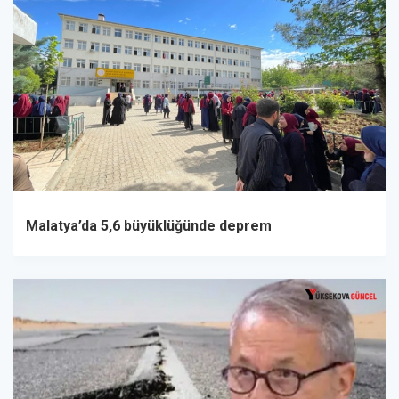
Malatya’da 5,6 büyüklüğünde deprem