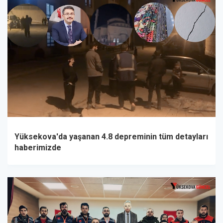
Yüksekova'da yaşanan 4.8 depreminin tüm detayları
haberimizde