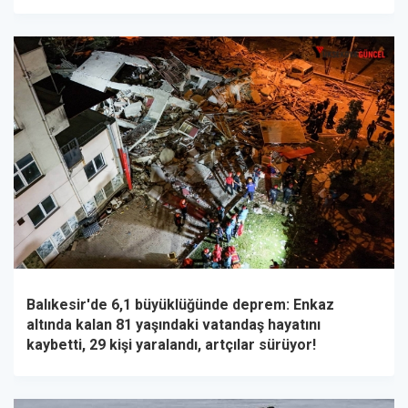
Balıkesir'de 6,1 büyüklüğünde deprem: Enkaz
altında kalan 81 yaşındaki vatandaş hayatını
kaybetti, 29 kişi yaralandı, artçılar sürüyor!