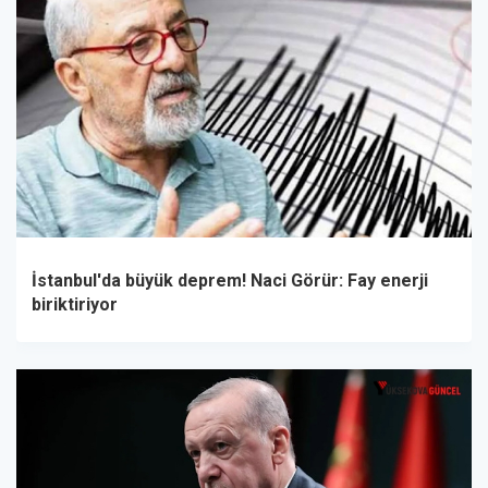
İstanbul'da büyük deprem! Naci Görür: Fay enerji
biriktiriyor