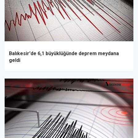
Balıkesir'de 6,1 büyüklüğünde deprem meydana
geldi