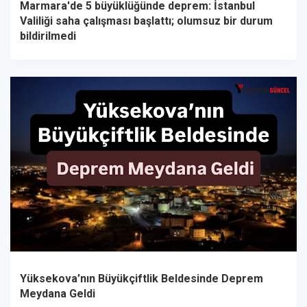
Marmara'de 5 büyüklüğünde deprem: İstanbul
Valiliği saha çalışması başlattı; olumsuz bir durum
bildirilmedi
Yüksekova’nın Büyükçiftlik Beldesinde Deprem
Meydana Geldi