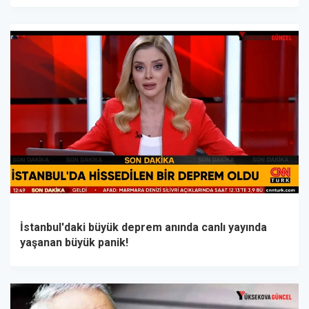
İstanbul'daki büyük deprem anında canlı yayında
yaşanan büyük panik!