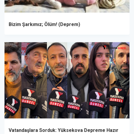
Bizim Şarkımız; Ölüm! (Deprem)
Vatandaşlara Sorduk: Yüksekova Depreme Hazır