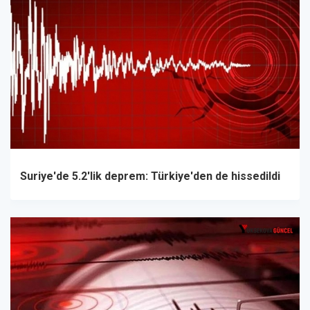
Suriye'de 5.2'lik deprem: Türkiye'den de hissedildi