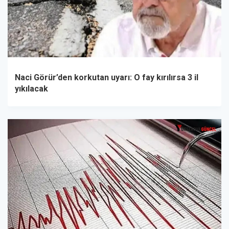
Naci Görür’den korkutan uyarı: O fay kırılırsa 3 il
yıkılacak