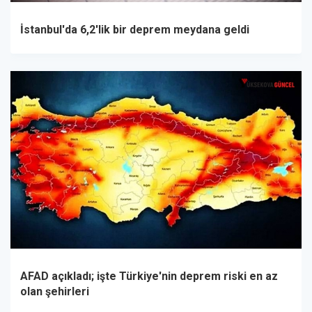
İstanbul'da 6,2'lik bir deprem meydana geldi
AFAD açıkladı; işte Türkiye'nin deprem riski en az
olan şehirleri