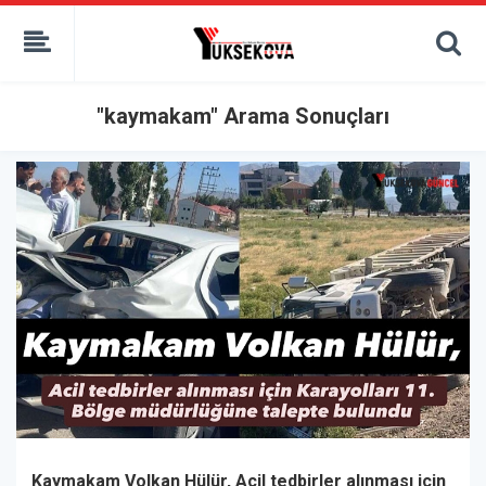
kaçak bahis
deneme bonusu
casino siteleri
canlı bahis siteleri
"kaymakam" Arama Sonuçları
deneme bonusu veren siteler
bahis siteleri
porno izle
Kaymakam Volkan Hülür, Acil tedbirler alınması için