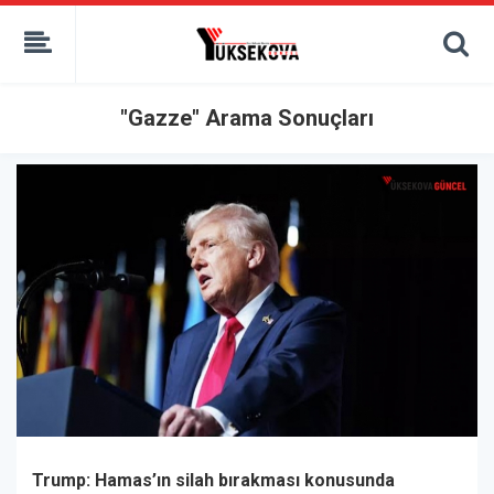
kaçak bahis
deneme bonusu
casino siteleri
canlı bahis siteleri
"Gazze" Arama Sonuçları
deneme bonusu veren siteler
bahis siteleri
porno izle
Trump: Hamas’ın silah bırakması konusunda