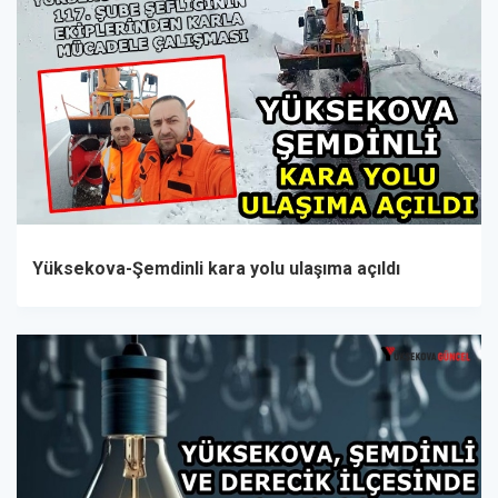
Yüksekova-Şemdinli kara yolu ulaşıma açıldı