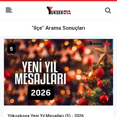
kaçak bahis
deneme bonusu
casino siteleri
canlı bahis siteleri
"ilçe" Arama Sonuçları
deneme bonusu veren siteler
bahis siteleri
porno izle
Yüksekova Yeni Yıl Mesajları (5) - 2026